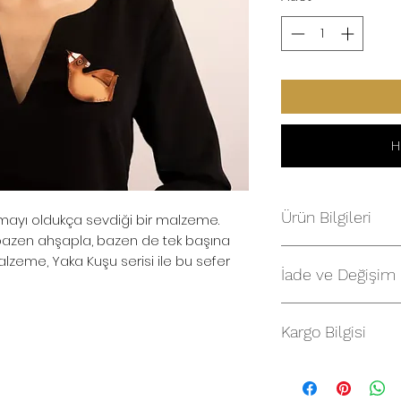
H
Ürün Bilgileri
anmayı oldukça sevdiği bir malzeme.
bazen ahşapla, bazen de tek başına
Yaka Kuşu - I
zeme, Yaka Kuşu serisi ile bu sefer
Malzeme: Deri
İade ve Değişim
İade
mavitanstore.com’d
Kargo Bilgisi
için, fatura tarihin
Satın aldığınız ürü
olması şartıyla 14 
ile kargolanır.
edebilirsiniz.