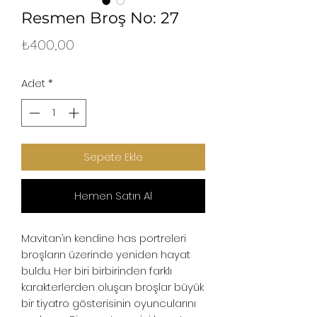
Resmen Broş No: 27
Fiyat
₺400,00
Adet
*
Sepete Ekle
Hemen Satın Al
Mavitan’ın kendine has portreleri
broşların üzerinde yeniden hayat
buldu. Her biri birbirinden farklı
karakterlerden oluşan broşlar büyük
bir tiyatro gösterisinin oyuncularını