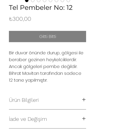
Tel Pembeler No: 12
Fiyat
₺300,00
Gitti Bitti
Bir duvar önünde durup, gölgesi ile
beraber gezinen heykelciklerdir.
Ancak gölgeleri pembe değildir.
Bihrat Mavitan tarafından sadece
12 tane yapılmıştır.
Ürün Bilgileri
2x2x2 cm kayın ağacından küp
üzerinde bakır tel, biraz da Mavitan
İade ve Değişim
sihri
İade