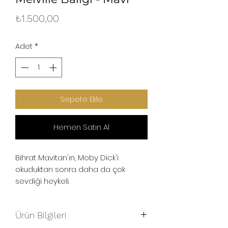
Fiyat
₺1.500,00
Adet
*
Sepete Ekle
Hemen Satın Al
Bihrat Mavitan'ın, Moby Dick'i
okuduktan sonra daha da çok
sevdiği heykeli.
Ürün Bilgileri