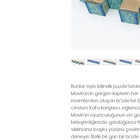
Bunlar öyle bilindik puzzle'larda
Mavitan'ın gürgen küplerin her b
resimlerden oluşan bi'zzle'lar
cinsten. Kafa karıştırıcı, eğlenc
Mavitan oyunculuğunun en güze
birleştirdiğinizde gördüğünüz f
sıkılırsanız başka yüzünü çevir
deneyin. Belki bir gün bir bi'zzle