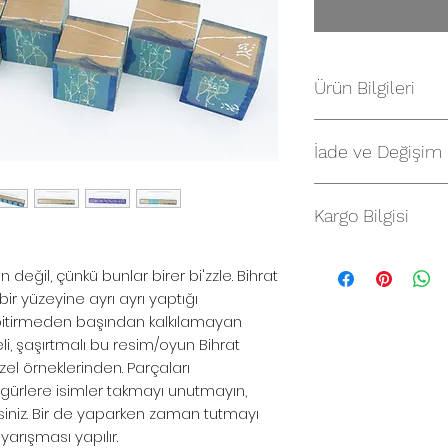
Ürün Bilgileri
Bi'zzle Puzzle - No
İade ve Değişim
Tek bir puzzle'da 6
İade
Tümü Bihrat Mavita
mavitanstore.com’d
Kargo Bilgisi
sadece bir adetti
için, fatura tarihin
yüzleri sürpriz olar
Satın aldığınız ürü
olması şartıyla 14 
güle yapınız, güle 
n değil, çünkü bunlar birer bi'zzle. Bihrat
ile kargolanır.
edebilirsiniz.
Malzeme:
Gürgen k
ir yüzeyine ayrı ayrı yaptığı
İade işlemlerinizin
Boyut:
Küplerin her
 bitirmeden başından kalkılamayan
için info@mavita
Puzzle'ın
çerçeve 
eli, şaşırtmalı bu resim/oyun Bihrat
ile bilgi vererek s
Önemli hatırlatma
l örneklerinden. Parçaları
gerekmektedir. Fat
gönderilmektedir. B
igürlere isimler takmayı unutmayın,
ekibimiz tarafından 
çerçeve yapımı ne
irsiniz. Bir de yaparken zaman tutmayı
şartlara uyan iade 
İade Adresi: Bican 
 yarışması yapılır.