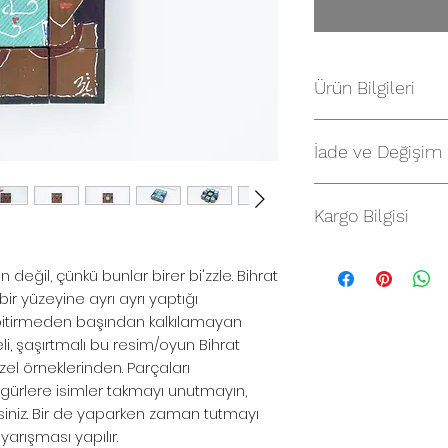
Ürün Bilgileri
Bi'zzle Puzzle - No
Tek bir puzzle'da 6
İade ve Değişim
Tümü Bihrat Mavita
İade
sadece bir adetti
mavitanstore.com’d
Kargo Bilgisi
yüzleri sürpriz olar
için, fatura tarihin
güle yapınız, güle 
Satın aldığınız ürü
olması şartıyla 14 
Malzeme:
Gürgen k
n değil, çünkü bunlar birer bi'zzle. Bihrat
ile kargolanır.
edebilirsiniz.
Boyut:
Küplerin her
ir yüzeyine ayrı ayrı yaptığı
İade işlemlerinizin
Puzzle'ın
çerçeve 
 bitirmeden başından kalkılamayan
için info@mavita
Önemli hatırlatma
eli, şaşırtmalı bu resim/oyun Bihrat
ile bilgi vererek s
gönderilmektedir. B
l örneklerinden. Parçaları
gerekmektedir. Fat
çerçeve yapımı ne
igürlere isimler takmayı unutmayın,
ekibimiz tarafından 
irsiniz. Bir de yaparken zaman tutmayı
şartlara uyan iade 
İade Adresi: Bican 
 yarışması yapılır.