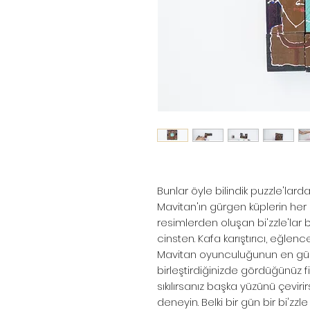
Bunlar öyle bilindik puzzle'larda
Mavitan'ın gürgen küplerin her b
resimlerden oluşan bi'zzle'lar
cinsten. Kafa karıştırıcı, eğlenc
Mavitan oyunculuğunun en güze
birleştirdiğinizde gördüğünüz f
sıkılırsanız başka yüzünü çevir
deneyin. Belki bir gün bir bi'zzle