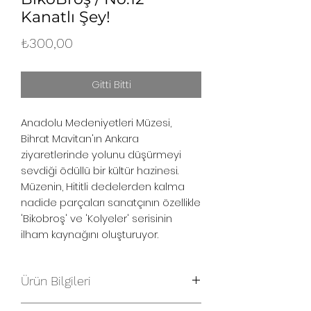
Kanatlı Şey!
Fiyat
₺300,00
Gitti Bitti
Anadolu Medeniyetleri Müzesi,
Bihrat Mavitan'ın Ankara
ziyaretlerinde yolunu düşürmeyi
sevdiği ödüllü bir kültür hazinesi.
Müzenin, Hititli dedelerden kalma
nadide parçaları sanatçının özellikle
'Bikobroş' ve 'Kolyeler' serisinin
ilham kaynağını oluşturuyor.
Ürün Bilgileri
Bikobroş / No:12 Kanatlı Şey!