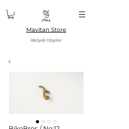
Mavitan Store
Hikâyeli Objeler
BikoBroş / No:12