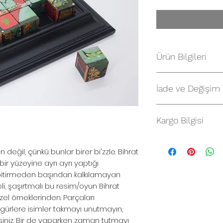
Ürün Bilgileri
Bi'zzle Puzzle - No
Tek bir puzzle'da 6
İade ve Değişim
Tümü Bihrat Mavita
İade
sadece bir adetti
mavitanstore.com’d
Kargo Bilgisi
yüzleri sürpriz olar
için, fatura tarihin
güle yapınız, güle 
Satın aldığınız ürün
olması şartıyla 14 
Malzeme:
Gürgen k
 değil, çünkü bunlar birer bi'zzle. Bihrat 
içerisinde kargolan
edebilirsiniz.
Boyut:
Küplerin her
ir yüzeyine ayrı ayrı yaptığı 
İade işlemlerinizin
Puzzle'ın
çerçeve 
 bitirmeden başından kalkılamayan 
için info@mavita
eli, şaşırtmalı bu resim/oyun Bihrat 
ile bilgi vererek s
gerekmektedir. Fat
 örneklerinden. Parçaları 
ekibimiz tarafından 
igürlere isimler takmayı unutmayın, 
şartlara uyan iade 
rsiniz. Bir de yaparken zaman tutmayı 