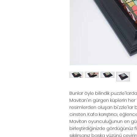
Bunlar öyle bilindik puzzle'lardan
Mavitan'ın gürgen küplerin her b
resimlerden oluşan bi'zzle'lar
cinsten. Kafa karıştırıcı, eğlenc
Mavitan oyunculuğunun en güzel
birleştirdiğinizde gördüğünüz f
sıkılırsanız başka yüzünü çeviri