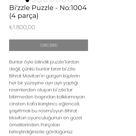
Bi'zzle Puzzle - No:1004
(4 parça)
Fiyat
₺1.800,00
Gitti Bitti
Bunlar öyle bilindik puzzle'lardan 
değil, çünkü bunlar birer bi'zzle. 
Bihrat Mavitan'ın gürgen küplerin 
her bir yüzeyine ayrı ayrı yaptığı 
resimlerden oluşan bi'zzle'lar 
bitirmeden başından kalkılamayan 
cinsten. Kafa karıştırıcı, eğlenceli, 
şaşırtmalı bu resim/oyun Bihrat 
Mavitan oyunculuğunun en güzel 
örneklerinden. Parçaları 
birleştirdiğinizde gördüğünüz 