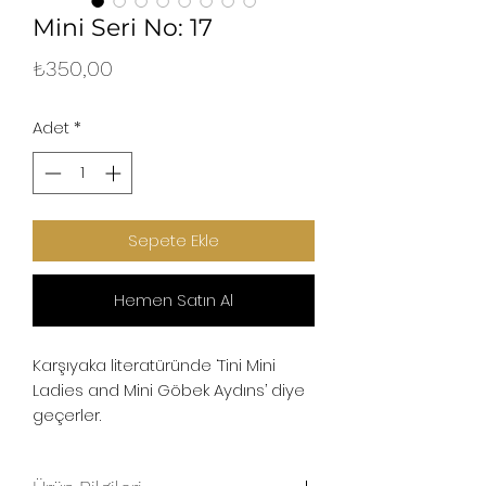
Mini Seri No: 17
Fiyat
₺350,00
Adet
*
Sepete Ekle
Hemen Satın Al
Karşıyaka literatüründe ‘Tini Mini
Ladies and Mini Göbek Aydıns’ diye
geçerler.